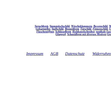
Spruchbrett
,
Stammtischschild
,
Wäscheklammern
,
Boxenschild
,
W
Geburtsteller
,
Stallschild
,
Brotzeitbrett
,
Türschild
,
Firmenschild
,
L
Flaschenöffner
,
Schlüsselbrett
,
Holzkugelschreiber
,
rustikale Ga
Glupperl,
Schneidbrett mit diversen Motiven
Gro
Impressum
AGB
Datenschutz
Widerrufsre