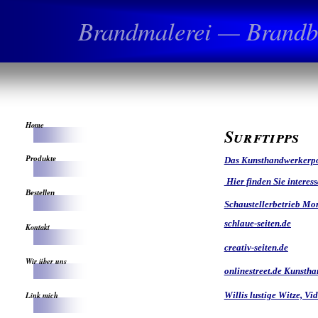
Brandmalerei — Brandbe
Home
Surftipps
Produkte
Das Kunsthandwerkerpo
Hier finden Sie interes
Bestellen
Schaustellerbetrieb Mo
schlaue-seiten.de
Kontakt
creativ-seiten.de
Wir über uns
onlinestreet.de Kunsth
Link mich
Willis lustige Witze, V